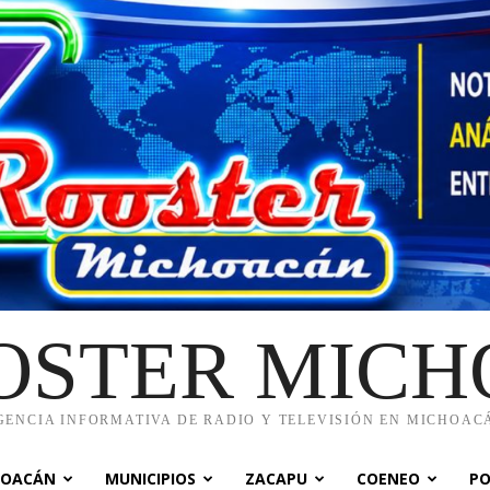
OSTER MIC
GENCIA INFORMATIVA DE RADIO Y TELEVISIÓN EN MICHOAC
HOACÁN
MUNICIPIOS
ZACAPU
COENEO
PO