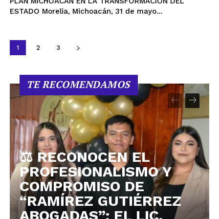
PLAN MICHOACÁN EN LA TRANSFORMACIÓN DEL
ESTADO Morelia, Michoacán, 31 de mayo...
1
2
3
TE RECOMENDAMOS
⚖️ RECONOCEN EL
PROFESIONALISMO Y
COMPROMISO DE
“RAMÍREZ GUTIÉRREZ
ABOGADAS”; EL LIC.