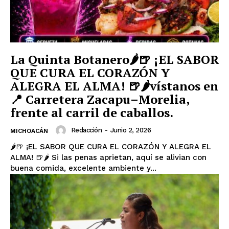
La Quinta Botanero🌶️🍺 ¡EL SABOR
QUE CURA EL CORAZÓN Y
ALEGRA EL ALMA! 🍺🌶️vístanos en
📍 Carretera Zacapu–Morelia,
frente al carril de caballos.
Redacción
-
Junio 2, 2026
MICHOACÁN
🌶️🍺 ¡EL SABOR QUE CURA EL CORAZÓN Y ALEGRA EL
ALMA! 🍺🌶️ Si las penas aprietan, aquí se alivian con
buena comida, excelente ambiente y...