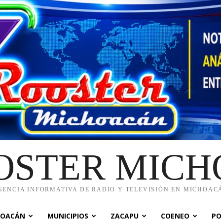
OSTER MIC
GENCIA INFORMATIVA DE RADIO Y TELEVISIÓN EN MICHOAC
HOACÁN
MUNICIPIOS
ZACAPU
COENEO
PO