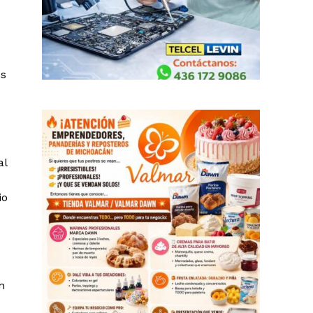
es
al
io
n