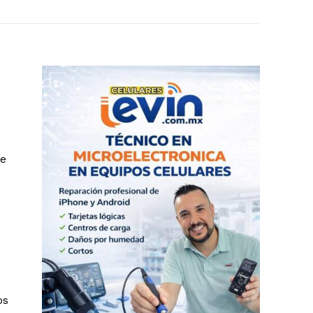
je
os