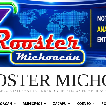
OSTER MIC
GENCIA INFORMATIVA DE RADIO Y TELEVISIÓN EN MICHOAC
HOACÁN
MUNICIPIOS
ZACAPU
COENEO
PO