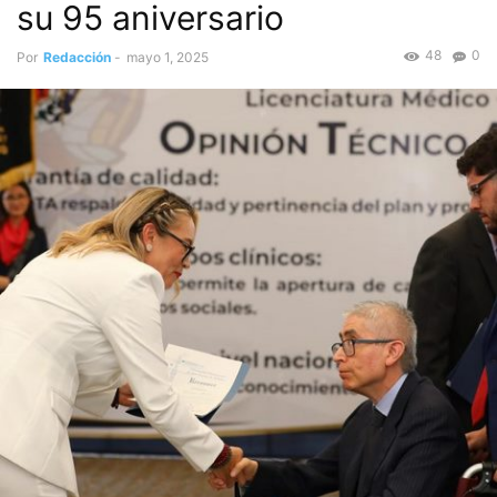
su 95 aniversario
48
0
Por
Redacción
-
mayo 1, 2025