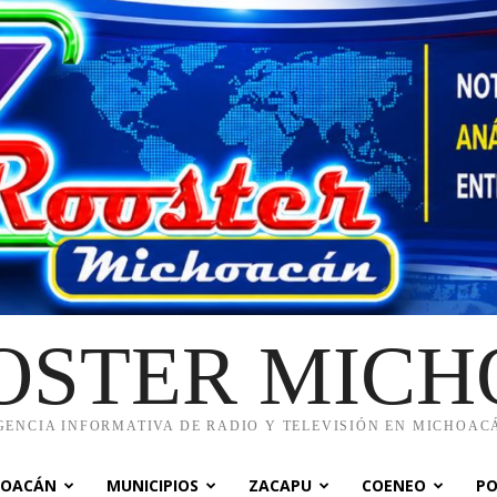
OSTER MIC
GENCIA INFORMATIVA DE RADIO Y TELEVISIÓN EN MICHOAC
HOACÁN
MUNICIPIOS
ZACAPU
COENEO
PO