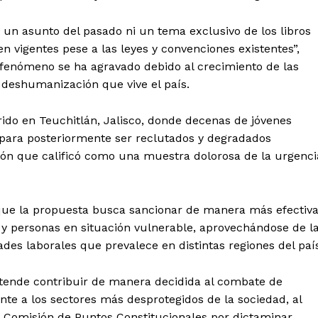
 un asunto del pasado ni un tema exclusivo de los libros
uen vigentes pese a las leyes y convenciones existentes”,
te fenómeno se ha agravado debido al crecimiento de las
a deshumanización que vive el país.
do en Teuchitlán, Jalisco, donde decenas de jóvenes
 para posteriormente ser reclutados y degradados
ión que calificó como una muestra dolorosa de la urgenci
 que la propuesta busca sancionar de manera más efectiv
y personas en situación vulnerable, aprovechándose de l
des laborales que prevalece en distintas regiones del paí
tende contribuir de manera decidida al combate de
te a los sectores más desprotegidos de la sociedad, al
la Comisión de Puntos Constitucionales por dictaminar