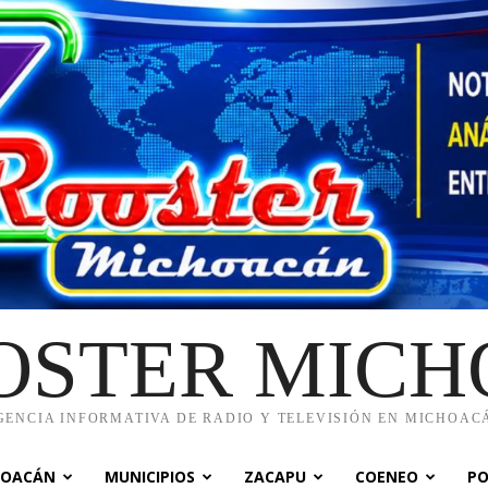
OSTER MIC
GENCIA INFORMATIVA DE RADIO Y TELEVISIÓN EN MICHOAC
HOACÁN
MUNICIPIOS
ZACAPU
COENEO
PO