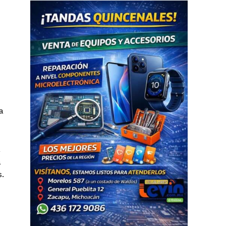
a
a
a
s.