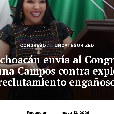
CONGRESO
UNCATEGORIZED
choacán envía al Congr
ana Campos contra explo
reclutamiento engaños
Redacción
mayo 13, 2026