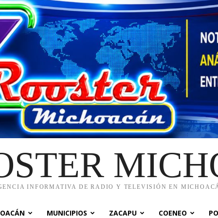
OSTER MIC
GENCIA INFORMATIVA DE RADIO Y TELEVISIÓN EN MICHOAC
HOACÁN
MUNICIPIOS
ZACAPU
COENEO
PO