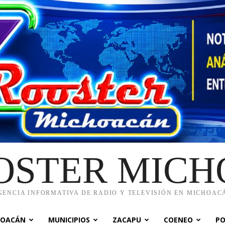
OSTER MIC
GENCIA INFORMATIVA DE RADIO Y TELEVISIÓN EN MICHOAC
HOACÁN
MUNICIPIOS
ZACAPU
COENEO
PO