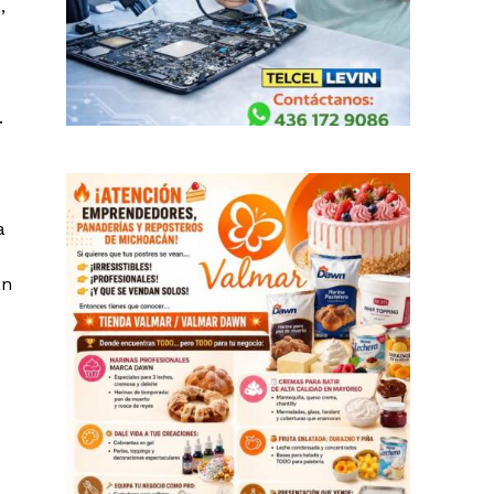
,
.
a
an
s