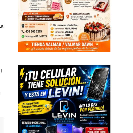
la
l
n