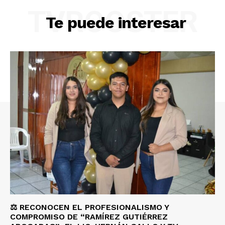
TVROOSTER
Te puede interesar
⚖️ RECONOCEN EL PROFESIONALISMO Y
COMPROMISO DE “RAMÍREZ GUTIÉRREZ