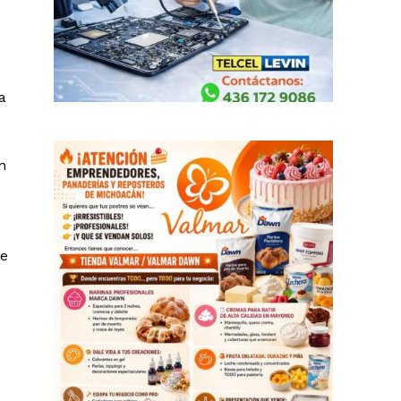
a
n
se