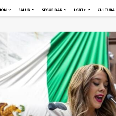
IÓN
SALUD
SEGURIDAD
LGBT+
CULTURA