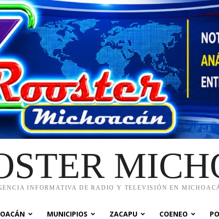
OSTER MIC
GENCIA INFORMATIVA DE RADIO Y TELEVISIÓN EN MICHOAC
HOACÁN
MUNICIPIOS
ZACAPU
COENEO
PO