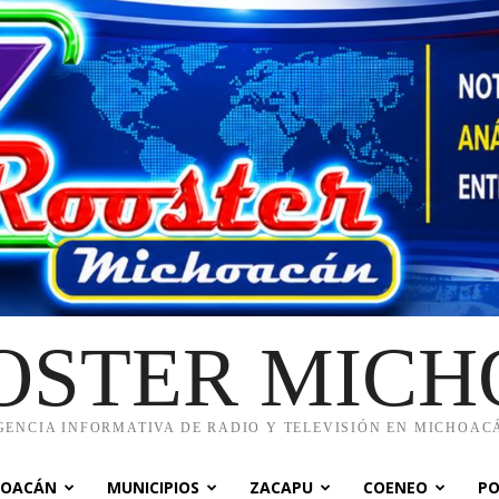
OSTER MIC
GENCIA INFORMATIVA DE RADIO Y TELEVISIÓN EN MICHOAC
HOACÁN
MUNICIPIOS
ZACAPU
COENEO
PO