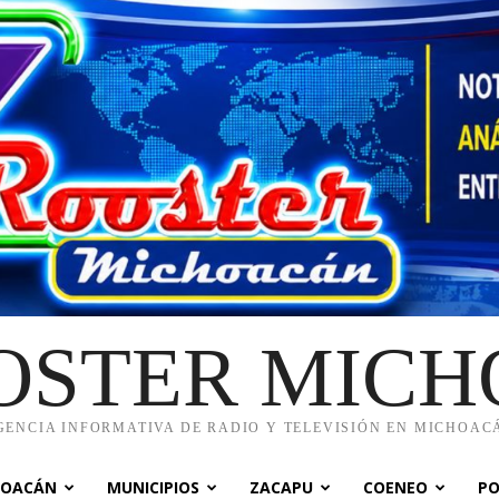
OSTER MIC
GENCIA INFORMATIVA DE RADIO Y TELEVISIÓN EN MICHOAC
HOACÁN
MUNICIPIOS
ZACAPU
COENEO
PO