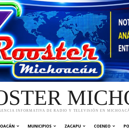
OSTER MIC
GENCIA INFORMATIVA DE RADIO Y TELEVISIÓN EN MICHOAC
HOACÁN
MUNICIPIOS
ZACAPU
COENEO
PO