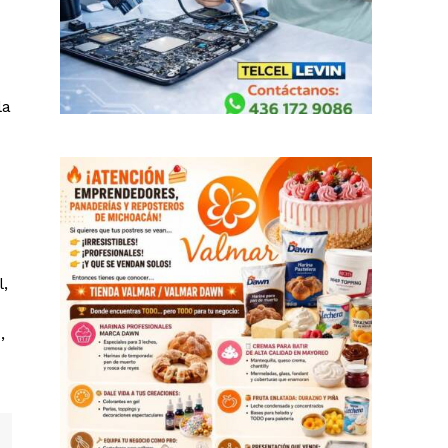
la
l,
,