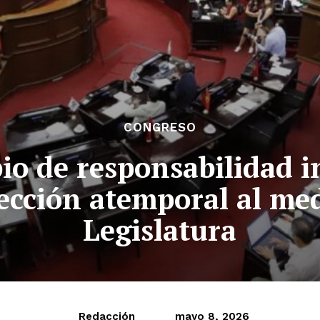
CONGRESO
pio de responsabilidad i
otección atemporal al me
Legislatura
Redacción
mayo 8, 2026