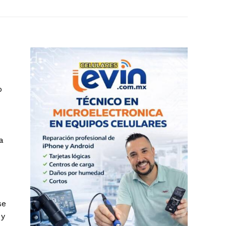
o
a
se
 y