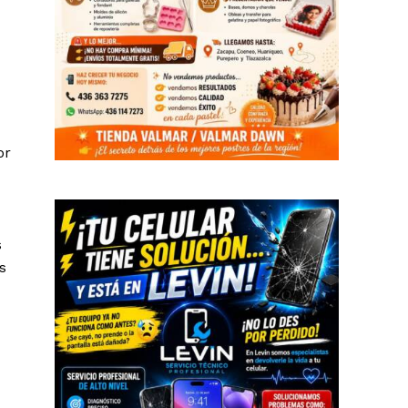
or
s
s