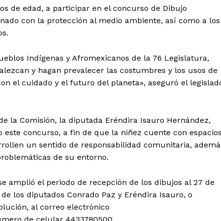
años de edad, a participar en el concurso de Dibujo
onado con la protección al medio ambiente, así como a los
os.
ueblos Indígenas y Afromexicanos de la 76 Legislatura,
rtalezcan y hagan prevalecer las costumbres y los usos de
l cuidado y el futuro del planeta», aseguró el legislad
de la Comisión, la diputada Eréndira Isauro Hernández,
 este concurso, a fin de que la niñez cuente con espacio
arrollen un sentido de responsabilidad comunitaria, ademá
 problemáticas de su entorno.
e amplió el periodo de recepción de los dibujos al 27 de
ce de los diputados Conrado Paz y Eréndira Isauro, o
olución, al correo electrónico
úmero de celular 4433780500.