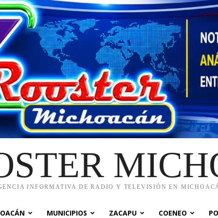
OSTER MIC
GENCIA INFORMATIVA DE RADIO Y TELEVISIÓN EN MICHOAC
HOACÁN
MUNICIPIOS
ZACAPU
COENEO
PO