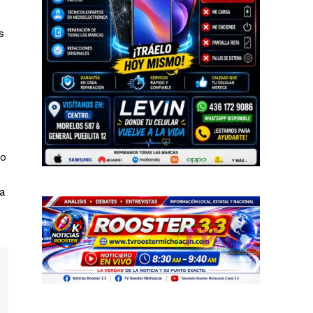
s
no
 a