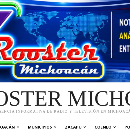
OSTER MIC
GENCIA INFORMATIVA DE RADIO Y TELEVISIÓN EN MICHOAC
HOACÁN
MUNICIPIOS
ZACAPU
COENEO
PO