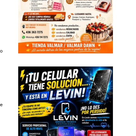
no
de