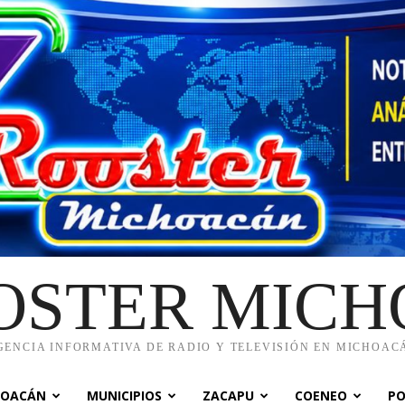
OSTER MIC
GENCIA INFORMATIVA DE RADIO Y TELEVISIÓN EN MICHOAC
HOACÁN
MUNICIPIOS
ZACAPU
COENEO
PO