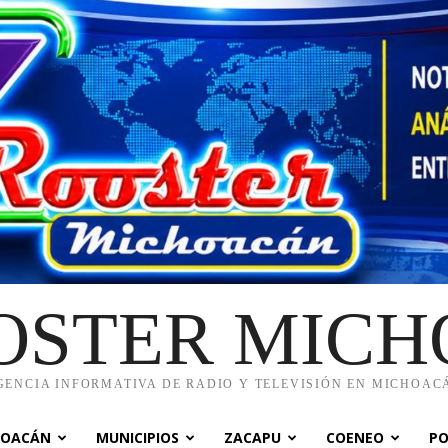
OSTER MIC
GENCIA INFORMATIVA DE RADIO Y TELEVISIÓN EN MICHOAC
HOACÁN
MUNICIPIOS
ZACAPU
COENEO
PO