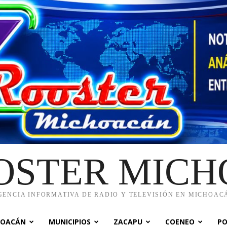
OSTER MIC
GENCIA INFORMATIVA DE RADIO Y TELEVISIÓN EN MICHOAC
HOACÁN
MUNICIPIOS
ZACAPU
COENEO
PO