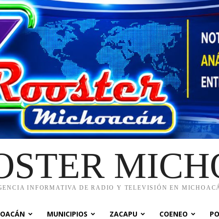
OSTER MIC
GENCIA INFORMATIVA DE RADIO Y TELEVISIÓN EN MICHOAC
HOACÁN
MUNICIPIOS
ZACAPU
COENEO
PO