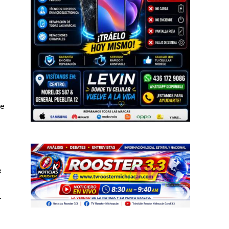
te
e
.