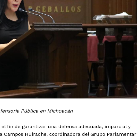
fensoría Pública en Michoacán
n el fin de garantizar una defensa adecuada, imparcial y
ana Campos Huirache, coordinadora del Grupo Parlamentar