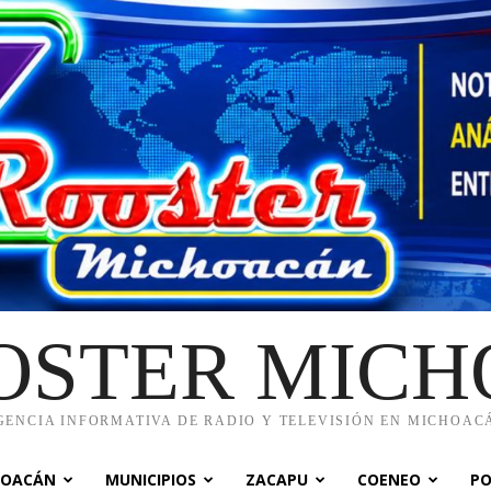
OSTER MIC
GENCIA INFORMATIVA DE RADIO Y TELEVISIÓN EN MICHOAC
HOACÁN
MUNICIPIOS
ZACAPU
COENEO
PO