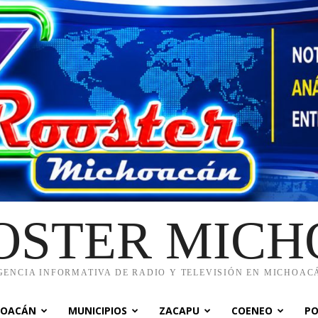
OSTER MIC
GENCIA INFORMATIVA DE RADIO Y TELEVISIÓN EN MICHOAC
HOACÁN
MUNICIPIOS
ZACAPU
COENEO
PO