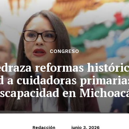
CONGRESO
edraza reformas históric
ud a cuidadoras primaria
iscapacidad en Michoac
Redacción
junio 3, 2026