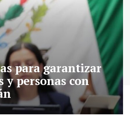
as para garantizar
s y personas con
án