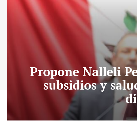
Propone Nalleli P
subsidios y sal
d