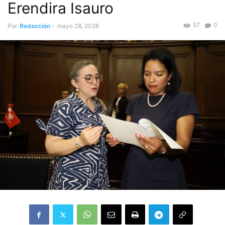
Erendira Isauro
57
0
Por
Redacción
-
mayo 28, 2026