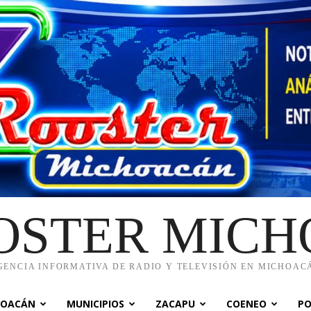
OSTER MIC
GENCIA INFORMATIVA DE RADIO Y TELEVISIÓN EN MICHOAC
HOACÁN
MUNICIPIOS
ZACAPU
COENEO
PO