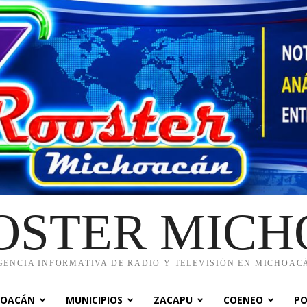
OSTER MIC
GENCIA INFORMATIVA DE RADIO Y TELEVISIÓN EN MICHOAC
HOACÁN
MUNICIPIOS
ZACAPU
COENEO
PO