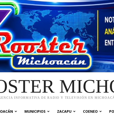
OSTER MIC
GENCIA INFORMATIVA DE RADIO Y TELEVISIÓN EN MICHOAC
HOACÁN
MUNICIPIOS
ZACAPU
COENEO
PO