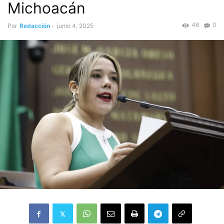
Michoacán
46
0
Por
Redacción
-
junio 4, 2025