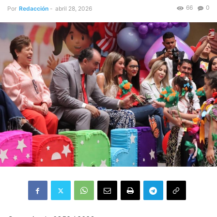
66
0
Por
Redacción
-
abril 28, 2026