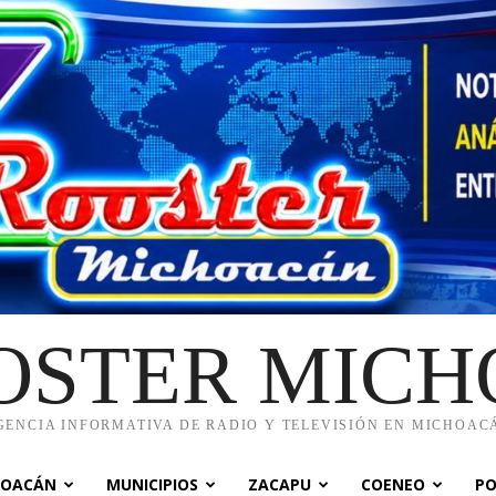
OSTER MIC
GENCIA INFORMATIVA DE RADIO Y TELEVISIÓN EN MICHOAC
HOACÁN
MUNICIPIOS
ZACAPU
COENEO
PO