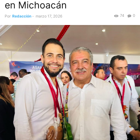
en Michoacán
74
0
Por
Redacción
-
marzo 17, 2026